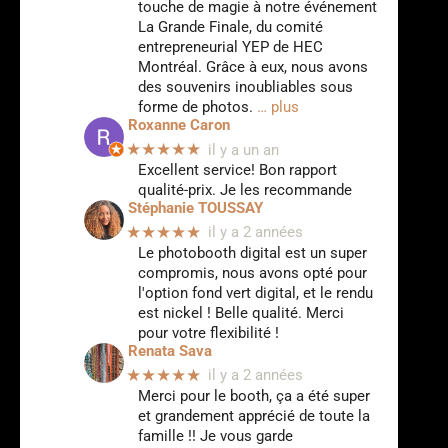
touche de magie à notre événement
La Grande Finale, du comité
entrepreneurial YEP de HEC
Montréal. Grâce à eux, nous avons
des souvenirs inoubliables sous
forme de photos.
… plus
Roxanne Caron
★★★★★
il y a un an
Excellent service! Bon rapport
qualité-prix. Je les recommande
Stéphanie TOUSSAY
★★★★★
il y a 2 années
Le photobooth digital est un super
compromis, nous avons opté pour
l'option fond vert digital, et le rendu
est nickel ! Belle qualité. Merci
pour votre flexibilité !
Renata Sava
★★★★★
il y a 2 années
Merci pour le booth, ça a été super
et grandement apprécié de toute la
famille !! Je vous garde