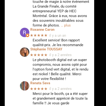
touche de magie à notre événement
La Grande Finale, du comité
entrepreneurial YEP de HEC
Montréal. Grâce à eux, nous avons
des souvenirs inoubliables sous
forme de photos.
… plus
Roxanne Caron
★★★★★
il y a un an
Excellent service! Bon rapport
qualité-prix. Je les recommande
Stéphanie TOUSSAY
★★★★★
il y a 2 années
Le photobooth digital est un super
compromis, nous avons opté pour
l'option fond vert digital, et le rendu
est nickel ! Belle qualité. Merci
pour votre flexibilité !
Renata Sava
★★★★★
il y a 2 années
Merci pour le booth, ça a été super
et grandement apprécié de toute la
famille !! Je vous garde